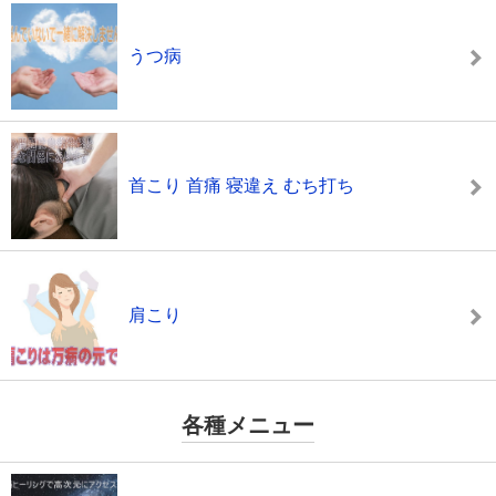
うつ病
首こり 首痛 寝違え むち打ち
肩こり
各種メニュー