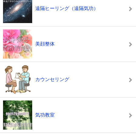
遠隔ヒーリング（遠隔気功）
美顔整体
カウンセリング
気功教室