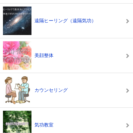
遠隔ヒーリング（遠隔気功）
美顔整体
カウンセリング
気功教室