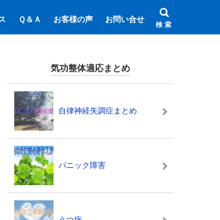
ス
Ｑ＆Ａ
お客様の声
お問い合せ
検 索
気功整体適応まとめ
自律神経失調症まとめ
パニック障害
うつ病