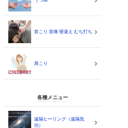
首こり 首痛 寝違え むち打ち
肩こり
各種メニュー
遠隔ヒーリング（遠隔気
功）