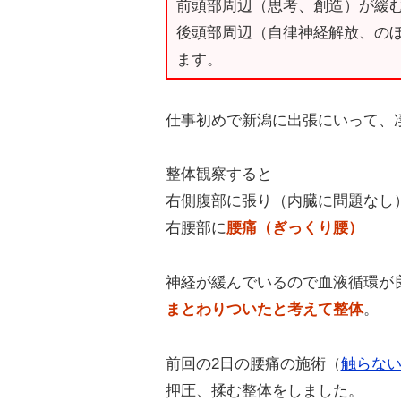
前頭部周辺（思考、創造）が緩
後頭部周辺（自律神経解放、の
ます。
仕事初めで新潟に出張にいって、
整体観察すると
右側腹部に張り（内臓に問題なし
右腰部に
腰痛（ぎっくり腰）
神経が緩んでいるので血液循環が
まとわりついたと考えて整体
。
前回の2日の腰痛の施術（
触らな
押圧、揉む整体をしました。