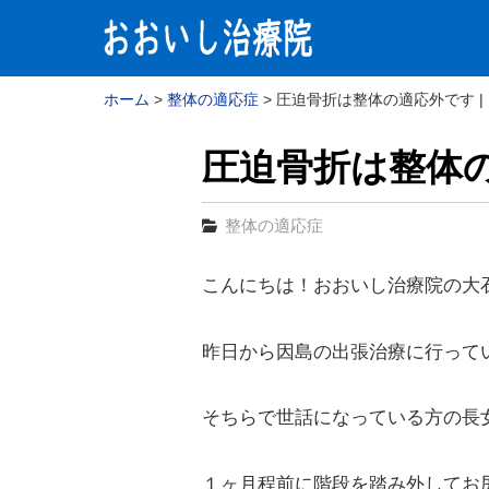
ホーム
整体の適応症
圧迫骨折は整体の適応外です |
圧迫骨折は整体
整体の適応症
こんにちは！おおいし治療院の大
昨日から因島の出張治療に行って
そちらで世話になっている方の長
１ヶ月程前に階段を踏み外してお