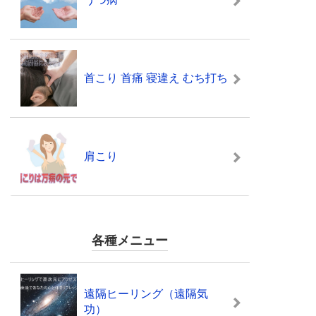
首こり 首痛 寝違え むち打ち
肩こり
各種メニュー
遠隔ヒーリング（遠隔気
功）