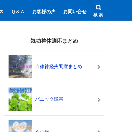
ス
Ｑ＆Ａ
お客様の声
お問い合せ
検 索
気功整体適応まとめ
自律神経失調症まとめ
パニック障害
うつ病