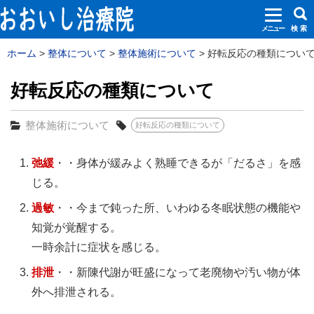
メニュー
検 索
ホーム
整体について
整体施術について
好転反応の種類について 
好転反応の種類について
整体施術について
好転反応の種類について
弛緩
・・身体が緩みよく熟睡できるが「だるさ」を感
じる。
過敏
・・今まで鈍った所、いわゆる冬眠状態の機能や
知覚が覚醒する。
一時余計に症状を感じる。
排泄
・・新陳代謝が旺盛になって老廃物や汚い物が体
外へ排泄される。