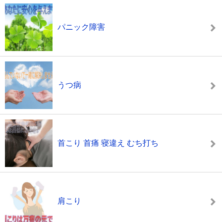
パニック障害
うつ病
首こり 首痛 寝違え むち打ち
肩こり