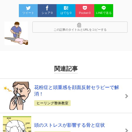
ツイート
シェア
0
はてな
0
Pocket
0
LINEで送る
この記事のタイトルとURLをコピーする
関連記事
花粉症と頭重感を顔面反射セラピーで解
消！
ヒーリング整体教室
頭のストレスが影響する骨と症状