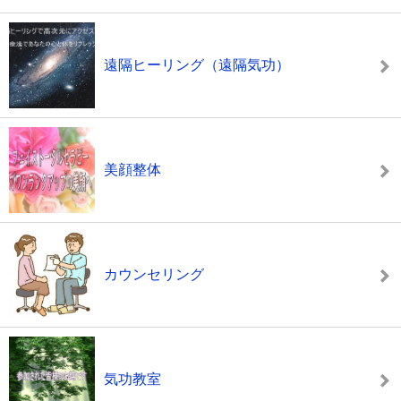
遠隔ヒーリング（遠隔気功）
美顔整体
カウンセリング
気功教室