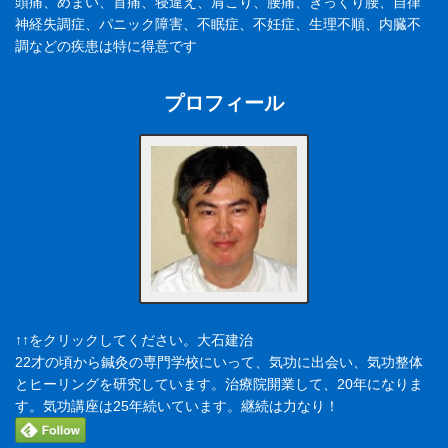
頭痛、めまい、首痛、寝違え、肩こり、腰痛、ぎっくり腰、自律
神経失調症、パニック障害、不眠症、不妊症、生理不順、内臓不
調などの疾患は特に得意です
プロフィール
↑↑をクリックしてください。大石建治
22才の頃から鍼灸の専門学校にいって、気功に出会い、気功整体
とヒーリングを研究しています。治療院開業して、20年になりま
す。気功講座は25年続いています。継続は力なり！