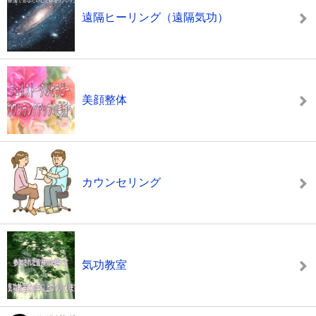
遠隔ヒーリング（遠隔気功）
美顔整体
カウンセリング
気功教室