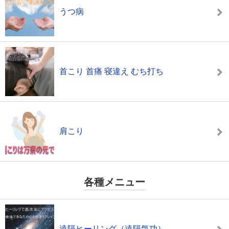
うつ病
首こり 首痛 寝違え むち打ち
肩こり
各種メニュー
遠隔ヒーリング（遠隔気功）