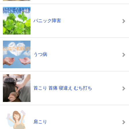
パニック障害
うつ病
首こり 首痛 寝違え むち打ち
肩こり