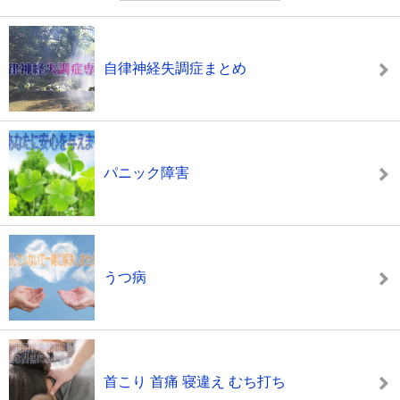
自律神経失調症まとめ
パニック障害
うつ病
首こり 首痛 寝違え むち打ち