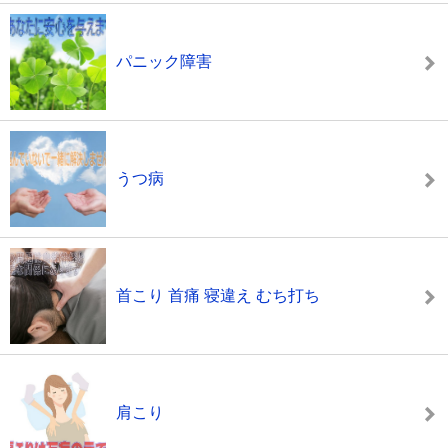
パニック障害
うつ病
首こり 首痛 寝違え むち打ち
肩こり