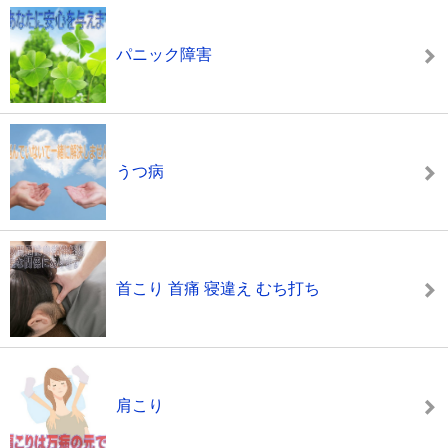
パニック障害
うつ病
首こり 首痛 寝違え むち打ち
肩こり