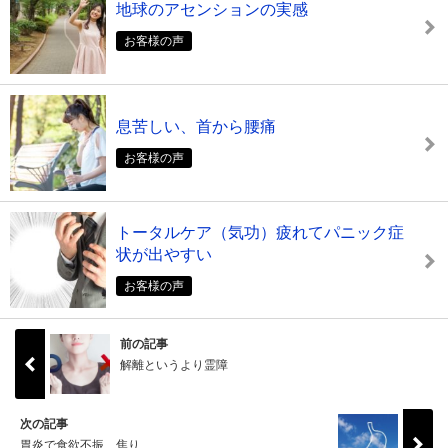
地球のアセンションの実感
お客様の声
息苦しい、首から腰痛
お客様の声
トータルケア（気功）疲れてパニック症
状が出やすい
お客様の声
前の記事
解離というより霊障
次の記事
胃炎で食欲不振、焦り