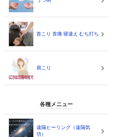
首こり 首痛 寝違え むち打ち
肩こり
各種メニュー
遠隔ヒーリング（遠隔気
功）