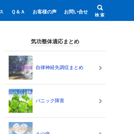
ス
Ｑ＆Ａ
お客様の声
お問い合せ
検 索
気功整体適応まとめ
自律神経失調症まとめ
パニック障害
うつ病