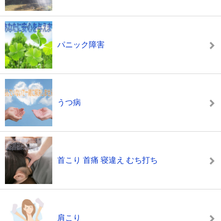
パニック障害
うつ病
首こり 首痛 寝違え むち打ち
肩こり