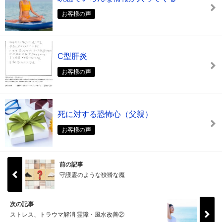
お客様の声
C型肝炎
お客様の声
死に対する恐怖心（父親）
お客様の声
前の記事
守護霊のような狡猾な魔
次の記事
ストレス、トラウマ解消 霊障・風水改善②