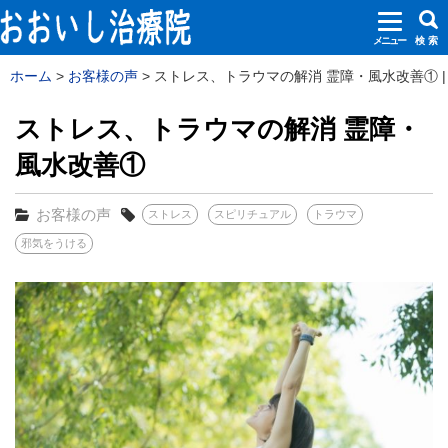
メニュー
検 索
ホーム
お客様の声
ストレス、トラウマの解消 霊障・風水改善① |
ストレス、トラウマの解消 霊障・
風水改善①
お客様の声
ストレス
スピリチュアル
トラウマ
邪気をうける